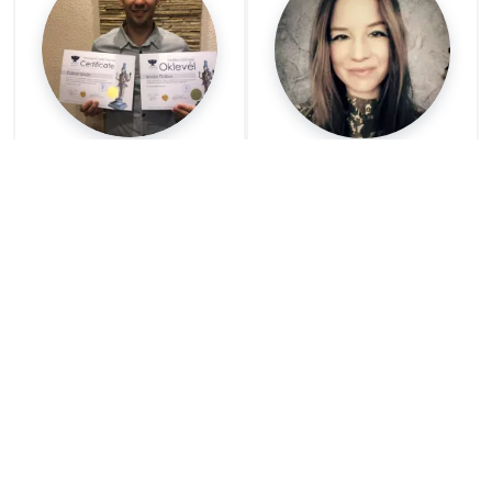
István Gábor
Dávid Viktória
06 20 513 9597
06 70 350 0646