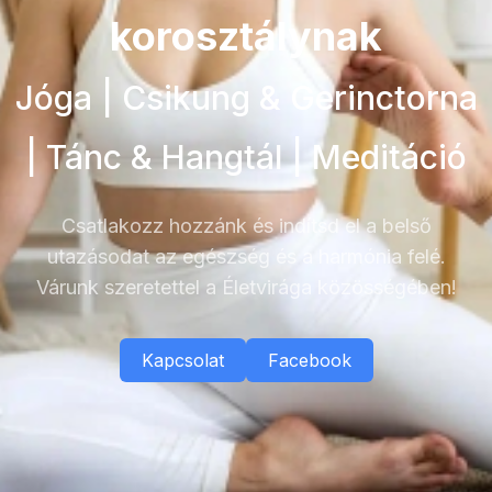
korosztálynak
Jóga | Csikung & Gerinctorna
| Tánc & Hangtál | Meditáció
Csatlakozz hozzánk és indítsd el a belső
utazásodat az egészség és a harmónia felé.
Várunk szeretettel a Életvirága közösségében!
Kapcsolat
Facebook