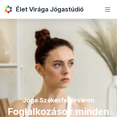
Élet Virága Jógastúdió
Jóga Székesfehérváron
Foglalkozások minden