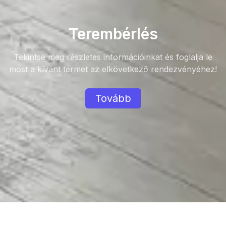
Terembérlés
Tekintse meg részletes információinkat és foglalja le
most a kívánt termet az elkövetkező rendezvényéhez!
Tovább